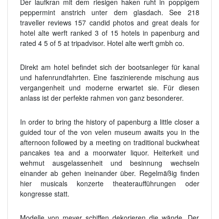
Der laufkran mit dem riesigen haken ruht in poppigem
peppermint anstrich unter dem glasdach. See 218
traveller reviews 157 candid photos and great deals for
hotel alte werft ranked 3 of 15 hotels in papenburg and
rated 4 5 of 5 at tripadvisor. Hotel alte werft gmbh co.
Direkt am hotel befindet sich der bootsanleger für kanal
und hafenrundfahrten. Eine faszinierende mischung aus
vergangenheit und moderne erwartet sie. Für diesen
anlass ist der perfekte rahmen von ganz besonderer.
In order to bring the history of papenburg a little closer a
guided tour of the von velen museum awaits you in the
afternoon followed by a meeting on traditional buckwheat
pancakes tea and a moorwater liquor. Heiterkeit und
wehmut ausgelassenheit und besinnung wechseln
einander ab gehen ineinander über. Regelmäßig finden
hier musicals konzerte theateraufführungen oder
kongresse statt.
Modelle von meyer schiffen dekorieren die wände. Der